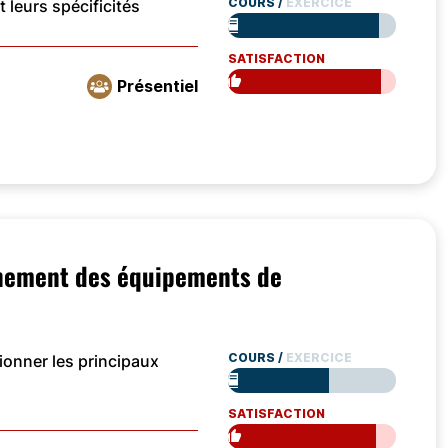
COURS
/
EXERCICE
 leurs spécificités
SATISFACTION
Présentiel
nement des équipements de
COURS
/
EXERCICE
onner les principaux
SATISFACTION