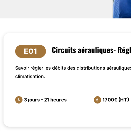
Circuits aérauliques- Rég
E01
Savoir régler les débits des distributions aéraulique
climatisation.
3 jours - 21 heures
1700€ (HT)
VOIR LA FORMATION