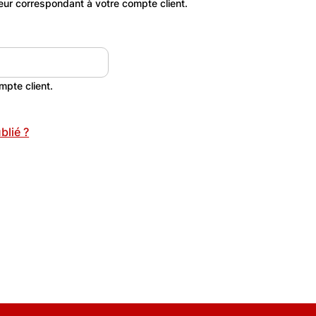
teur correspondant à votre compte client.
mpte client.
blié ?