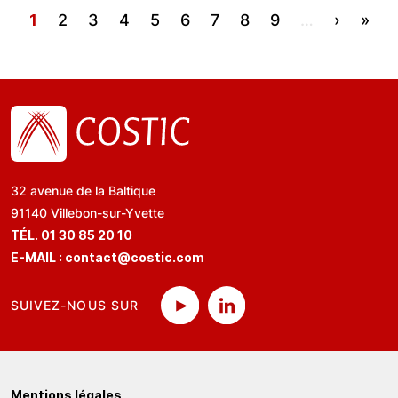
Page courante
Page
Page
Page
Page
Page
Page
Page
Page
1
2
3
4
5
6
7
8
9
…
›
»
Page
De
32 avenue de la Baltique
91140 Villebon-sur-Yvette
TÉL. 01 30 85 20 10
E-MAIL :
contact@costic.com
SUIVEZ-NOUS SUR
Mentions légales