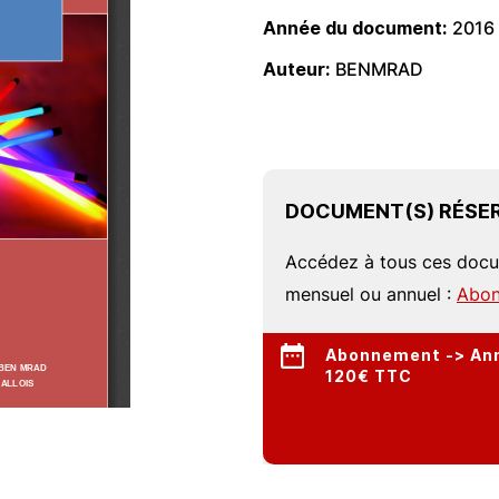
Année du document
2016
Auteur
BENMRAD
DOCUMENT(S) RÉSER
Accédez à tous ces doc
mensuel ou annuel :
Abon
Abonnement -> Annu
120€ TTC