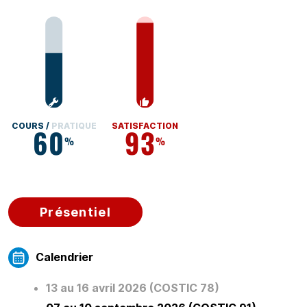
COURS /
PRATIQUE
SATISFACTION
60
93
%
%
Présentiel
Calendrier
13 au 16 avril 2026 (COSTIC 78)