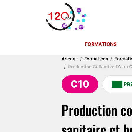
Aller au contenu principal
FORMATIONS
Accueil
Formations
Formati
Production Collective D'eau
C10
PR
Production co
sanitaire et 