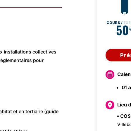
COURS /
EXE
50
x installations collectives
Pré
 réglementaires pour
Calen
01 
Lieu 
itat et en tertiaire (guide
COS
Villeb