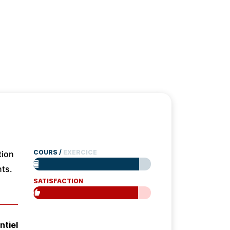
COURS
/
EXERCICE
tion
nts.
SATISFACTION
ntiel