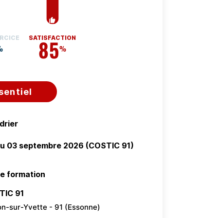
RCICE
SATISFACTION
85
%
%
sentiel
drier
au 03 septembre 2026 (COSTIC 91)
de formation
TIC 91
on-sur-Yvette - 91 (Essonne)