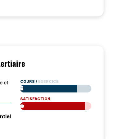
ertiaire
COURS
/
EXERCICE
e et
SATISFACTION
ntiel