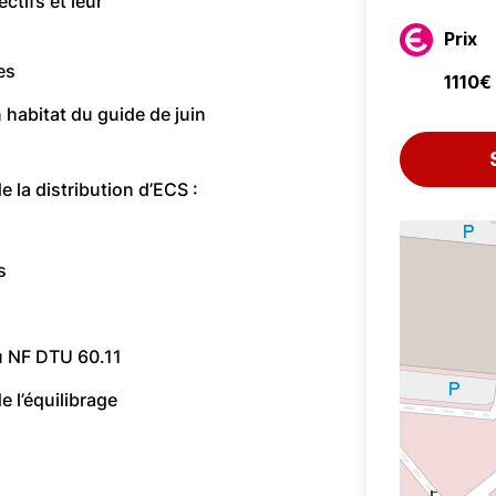
ctifs et leur
Prix
es
1110€
habitat du guide de juin
 la distribution d’ECS :
s
u NF DTU 60.11
t de l’équilibrage