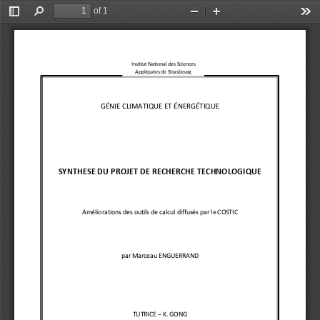
of 1
Toggle
Find
Zoom
Zoom
Too
Sidebar
Out
In
Institut National des Sciences
Appliquées de Strasbourg
GÉNIE CLIMATIQUE ET ÉNERGÉTIQUE
SYNTHESE DU PROJET DE RECHERCHE TECHNOLOGIQUE
Améliorations des 
outils de calcul diffusés par le COSTIC
par Marceau ENGUERRAND
TUTRICE 
–
K. GONG